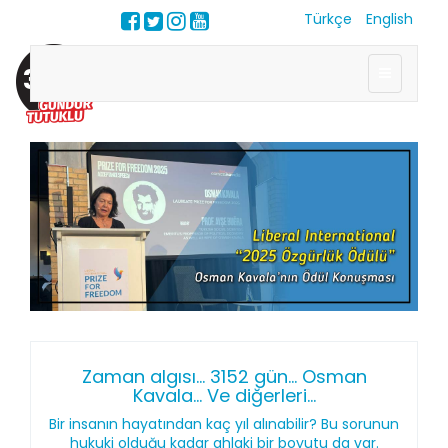
Türkçe
English
3206
Zaman algısı... 3152 gün... Osman
Kavala... Ve diğerleri...
Bir insanın hayatından kaç yıl alınabilir? Bu sorunun
hukuki olduğu kadar ahlaki bir boyutu da var.