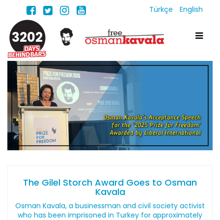
Türkçe
English
3202
The Gilel Storch Award Goes to Osman
Kavala
Osman Kavala, a businessman and civil society activist
who has been imprisoned in Turkey for approximately