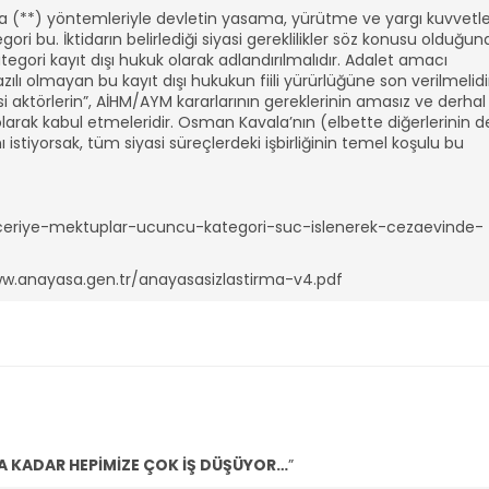
a (**) yöntemleriyle devletin yasama, yürütme ve yargı kuvvetle
ri bu. İktidarın belirlediği siyasi gereklilikler söz konusu olduğun
egori kayıt dışı hukuk olarak adlandırılmalıdır. Adalet amacı
zılı olmayan bu kayıt dışı hukukun fiili yürürlüğüne son verilmelidi
i aktörlerin”, AİHM/AYM kararlarının gereklerinin amasız ve derhal
 olarak kabul etmeleridir. Osman Kavala’nın (elbette diğerlerinin d
tiyorsak, tüm siyasi süreçlerdeki işbirliğinin temel koşulu bu
-iceriye-mektuplar-ucuncu-kategori-suc-islenerek-cezaevinde-
www.anayasa.gen.tr/anayasasizlastirma-v4.pdf
A KADAR HEPİMİZE ÇOK İŞ DÜŞÜYOR…
”