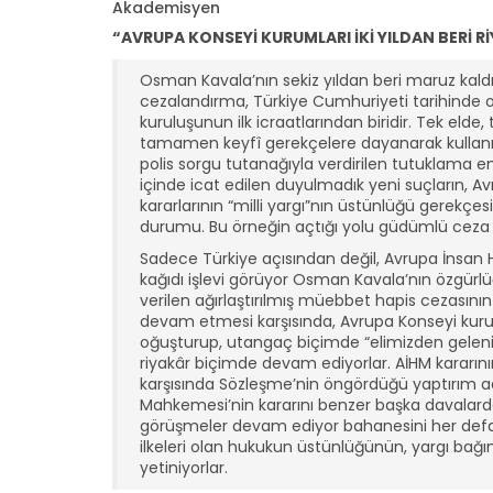
Akademisyen
“AVRUPA KONSEYİ KURUMLARI İKİ YILDAN BERİ 
Osman Kavala’nın sekiz yıldan beri maruz kaldığ
cezalandırma, Türkiye Cumhuriyeti tarihinde ot
kuruluşunun ilk icraatlarından biridir. Tek elde
tamamen keyfî gerekçelere dayanarak kullanmas
polis sorgu tutanağıyla verdirilen tutuklama em
içinde icat edilen duyulmadık yeni suçların, A
kararlarının “milli yargı”nın üstünlüğü gerekçe
durumu. Bu örneğin açtığı yolu güdümlü ceza y
Sadece Türkiye açısından değil, Avrupa İnsan H
kağıdı işlevi görüyor Osman Kavala’nın özgürl
verilen ağırlaştırılmış müebbet hapis cezas
devam etmesi karşısında, Avrupa Konseyi kurum
oğuşturup, utangaç biçimde “elimizden geleni y
riyakâr biçimde devam ediyorlar. AİHM kararın
karşısında Sözleşme’nin öngördüğü yaptırım ad
Mahkemesi’nin kararını benzer başka davalarda u
görüşmeler devam ediyor bahanesini her defas
ilkeleri olan hukukun üstünlüğünün, yargı bağı
yetiniyorlar.