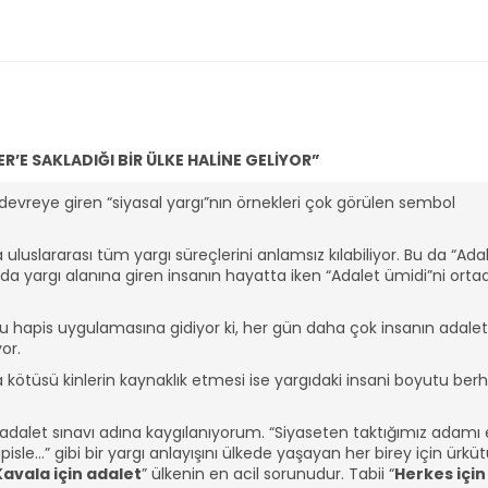
’E SAKLADIĞI BİR ÜLKE HALİNE GELİYOR”
 devreye giren “siyasal yargı”nın örnekleri çok görülen sembol
da uluslararası tüm yargı süreçlerini anlamsız kılabiliyor. Bu da “Ada
 da yargı alanına giren insanın hayatta iken “Adalet ümidi”ni ort
u hapis uygulamasına gidiyor ki, her gün daha çok insanın adalet
yor.
 kötüsü kinlerin kaynaklık etmesi ise yargıdaki insani boyutu ber
dalet sınavı adına kaygılanıyorum. “Siyaseten taktığımız adamı 
e…” gibi bir yargı anlayışını ülkede yaşayan her birey için ürkü
Kavala için adalet
” ülkenin en acil sorunudur. Tabii “
Herkes için