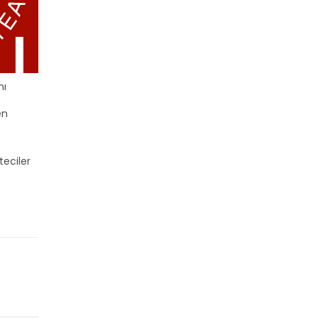
nı
en
teciler