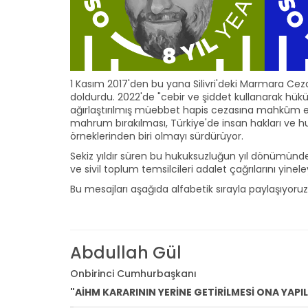
1 Kasım 2017'den bu yana Silivri'deki Marmara Cez
doldurdu. 2022'de "cebir ve şiddet kullanarak hük
ağırlaştırılmış müebbet hapis cezasına mahkûm ed
mahrum bırakılması, Türkiye'de insan hakları ve
örneklerinden biri olmayı sürdürüyor.
Sekiz yıldır süren bu hukuksuzluğun yıl dönümünde,
ve sivil toplum temsilcileri adalet çağrılarını yin
Bu mesajları aşağıda alfabetik sırayla paylaşıyoruz
Abdullah Gül
Onbirinci Cumhurbaşkanı
"AİHM KARARININ YERİNE GETİRİLMESİ ONA YAPI