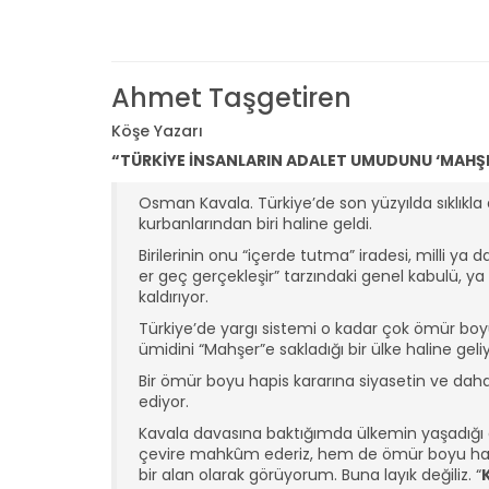
Ahmet Taşgetiren
Köşe Yazarı
“TÜRKİYE İNSANLARIN ADALET UMUDUNU ‘MAHŞER
Osman Kavala. Türkiye’de son yüzyılda sıklıkla
kurbanlarından biri haline geldi.
Birilerinin onu “içerde tutma” iradesi, milli ya 
er geç gerçekleşir” tarzındaki genel kabulü, ya
kaldırıyor.
Türkiye’de yargı sistemi o kadar çok ömür boy
ümidini “Mahşer”e sakladığı bir ülke haline geli
Bir ömür boyu hapis kararına siyasetin ve daha
ediyor.
Kavala davasına baktığımda ülkemin yaşadığı a
çevire mahkûm ederiz, hem de ömür boyu hapisl
bir alan olarak görüyorum. Buna layık değiliz. “