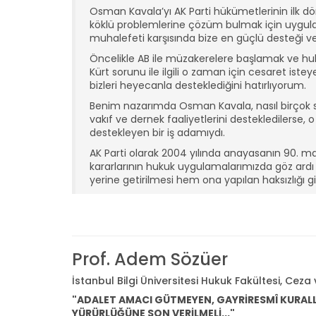
Osman Kavala’yı AK Parti hükümetlerinin ilk dö
köklü problemlerine çözüm bulmak için uyguladığı 
muhalefeti karşısında bize en güçlü desteği ver
Öncelikle AB ile müzakerelere başlamak ve hukuk 
Kürt sorunu ile ilgili o zaman için cesaret istey
bizleri heyecanla desteklediğini hatırlıyorum.
Benim nazarımda Osman Kavala, nasıl birçok 
vakıf ve dernek faaliyetlerini destekledilerse,
destekleyen bir iş adamıydı.
AK Parti olarak 2004 yılında anayasanın 90. m
kararlarının hukuk uygulamalarımızda göz ardı 
yerine getirilmesi hem ona yapılan haksızlığı 
Prof. Adem Sözüer
İstanbul Bilgi Üniversitesi Hukuk Fakültesi, Ce
"ADALET AMACI GÜTMEYEN, GAYRİRESMÎ KURALLAR
YÜRÜRLÜĞÜNE SON VERİLMELİ..."