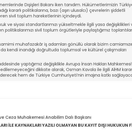
nemlerinde Dışişleri Bakanı iken tanıdım. Hükümetlerimizin Türkiy
kararlı politikalarına, bazı (aşırı ulusalcı) çevrelerin şiddetli
en sivil toplum hareketlerinin içindeydi.
ve siyasi standartlarımızı yükseltmekle ilgili yasa değişiklikleri 
en politikalarımızı sivil toplum örgütleriyle paylaştığımız toplantıla
samimi muhafazakâr iş adamları gönüllü olarak bizim camiamızı
 o da kendi inandığı doğrultuda toplumsal ve kültürel çalışmaları
addesinde yaptığımız değişiklikle Avrupa İnsan Hakları Mahkemesi
edilemeyeceğini dikkate alarak, Osman Kavala ile ilgili AİHM karar
giderecek hem de Türkiye Cumhuriyeti’nin imajına katkı sağlayaca
za ve Ceza Muhakemesi Anabilim Dalı Başkanı
I İLE KAYNAKLARI YAZILI OLMAYAN BU KAYIT DIŞI HUKUKUN Fİ