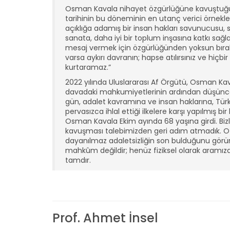
Osman Kavala nihayet özgürlüğüne kavuştuğund
tarihinin bu döneminin en utanç verici örnekle
açıklığa adamış bir insan hakları savunucusu, se
sanata, daha iyi bir toplum inşasına katkı sağ
mesaj vermek için özgürlüğünden yoksun bırakma
varsa aykırı davranın; hapse atılırsınız ve hiçb
kurtaramaz.”
2022 yılında Uluslararası Af Örgütü, Osman Kava
davadaki mahkumiyetlerinin ardından düşünce 
gün, adalet kavramına ve insan haklarına, Tür
pervasızca ihlal ettiği ilkelere karşı yapılmış
Osman Kavala Ekim ayında 68 yaşına girdi. Bi
kavuşması talebimizden geri adım atmadık. O v
dayanılmaz adaletsizliğin son bulduğunu gör
mahkûm değildir; henüz fiziksel olarak aramızd
tamdır.
Prof. Ahmet İnsel