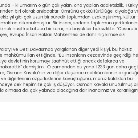
a – ki umarım o gün çok yakın, ona yapılan adaletsizlik, Türki
rinden biri olarak anılacaktır. Ömrünü çokkültürlülüğe, diyaloğa v
kiz yıl gibi çok uzun bir süredir toplumdan uzaklaştırılmış, kültür-
lamaktan alıkonulmuştur. Bir insanı, sadece toplumun geri kalanı
k nasıl korkutucu bir karar, ne büyük bir haksızlıktır: “Cesaretin
ir şey, Avrupa İnsan Hakları Mahkemesi de dahil hiç kimse sizi
la’yı ve Gezi Davası’nda yargılanan diğer yedi kişiyi, bu haksız
mahkûmu ilan ettiğinde, “Bu insanların cezaevinde geçirdiği he
kiye devletinin korumayı taahhüt ettiği ancak defalarca ve
 bir hakarettir” demiştim. O zamandan bu yana 1.233 gün daha geçt
zler, Osman Kavala’nın ve diğer düşünce mahkûmlarının özgürlü
e diğerlerinin özgürlüklerine kavuştuğunu, maruz kaldıkları bu
ünceye dek hepimize çok iş düşüyor. Osman Kavala unutulmuş bi
a olmasa da, çok yakında olacağına dair inancımız ve kararlılığı