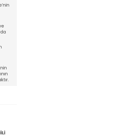
e’nin
ve
rda
n
’nin
ının
ktır.
İLİ