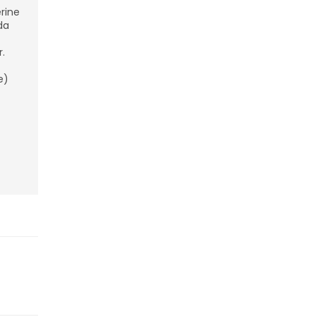
rine
da
r.
e)