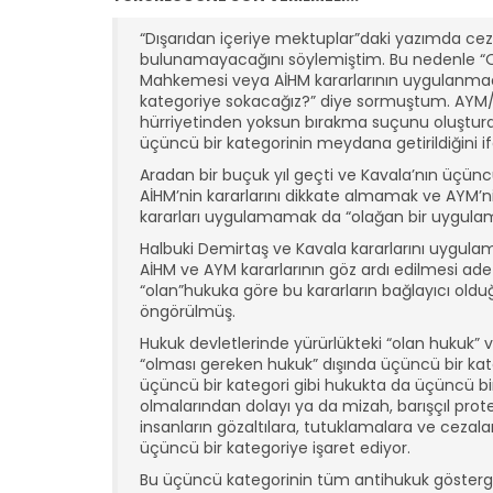
“Dışarıdan içeriye mektuplar”daki yazımda cez
bulunamayacağını söylemiştim. Bu nedenle “Os
Mahkemesi veya AİHM kararlarının uygulanmadığ
kategoriye sokacağız?” diye sormuştum. AYM/Aİ
hürriyetinden yoksun bırakma suçunu oluşturd
üçüncü bir kategorinin meydana getirildiğini i
Aradan bir buçuk yıl geçti ve Kavala’nın üçüncü
AİHM’nin kararlarını dikkate almamak ve AYM’
kararları uygulamamak da “olağan bir uygulam
Halbuki Demirtaş ve Kavala kararlarını uygulam
AİHM ve AYM kararlarının göz ardı edilmesi adet
“olan”hukuka göre bu kararların bağlayıcı ol
öngörülmüş.
Hukuk devletlerinde yürürlükteki “olan hukuk”
“olması gereken hukuk” dışında üçüncü bir kate
üçüncü bir kategori gibi hukukta da üçüncü bir k
olmalarından dolayı ya da mizah, barışçıl prot
insanların gözaltılara, tutuklamalara ve ceza
üçüncü bir kategoriye işaret ediyor.
Bu üçüncü kategorinin tüm antihukuk göstergel