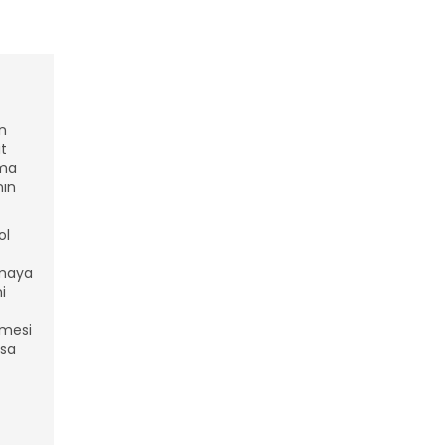
n
at
ama
nın
ol
nmaya
i
tmesi
asa