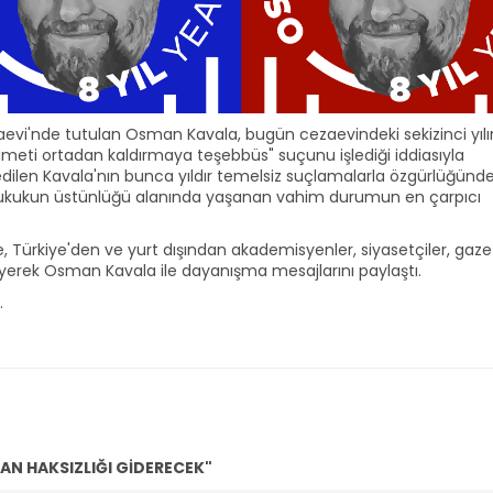
aevi'nde tutulan Osman Kavala, bugün cezaevindeki sekizinci yılı
ümeti ortadan kaldırmaya teşebbüs" suçunu işlediği iddiasıyla
ilen Kavala'nın bunca yıldır temelsiz suçlamalarla özgürlüğünd
 hukukun üstünlüğü alanında yaşanan vahim durumun en çarpıcı
 Türkiye'den ve yurt dışından akademisyenler, siyasetçiler, gaze
eleyerek Osman Kavala ile dayanışma mesajlarını paylaştı.
.
LAN HAKSIZLIĞI GİDERECEK"