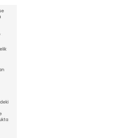
se
a
e
elik
nan
ndeki
e
ukta