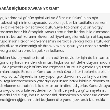
RİYAKÂR BİÇİMDE DAVRANIYORLAR”
ı, iktidardaki gücün şahsi kini ve öfkesinin ürünü olan ağır
okrasi rejiminin anayasada yapılan şaibeli bir tadilatla resmen
, tek bir kertede, bir sarayda bütünüyle toplanan gücün yargıyı
ının bariz bir örneğidir. Savcı tarafından ifadesi bile alınmada
rinin, beraat kararını izleyen tahliyeyi engellemek için birkaç sa
vrupa İnsan Hakları Mahkemesi’nin defaatle verdiği haksız tutukl
siyle dikkate alınmadığı bir örnek vaka oluşturuyor Osman Kavala’
argısı daha sonra birçok kez kullandı.
akları Sözleşmesi’ne taraf olan bütün devletler için de bir turnus
üğünün yıllardır elinden alınması. Hiçbir somut delile dayanmadan
ının Sözleşme’nin açık hükmüne rağmen fütursuz biçimde uygula
ları, başta Bakanlar Komitesi olmak üzere, her toplantıda ellerin
apıyoruz” diyerek, bir şey yapar gibi davranmaya iki yıldan beri
ın uygulanmamasının yarattığı ağır insan hakkı ihlalinin devam e
ımlarının en hafifini bile atmaktan imtina ediyorlar. Kendi Anay
ygulamayı bile reddeden bir “milli ve yerli yargı” zihniyetinin,
ında ileri sürüp, ipe un sermesini, demokrasinin olmazsa olmaz
msızlığının çiğnenmesini başlarını öte yana çevirerek izlemekle