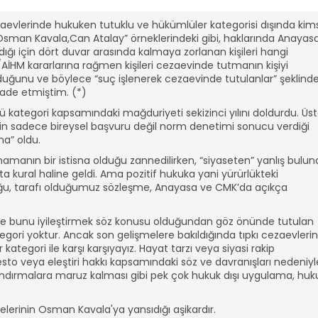
aevlerinde hukuken tutuklu ve hükümlüler kategorisi dışında kim
man Kavala,Can Atalay” örneklerindeki gibi, haklarında Anayas
ı için dört duvar arasında kalmaya zorlanan kişileri hangi
HM kararlarına rağmen kişileri cezaevinde tutmanın kişiyi
uğunu ve böylece “suç işlenerek cezaevinde tutulanlar” şeklind
fade etmiştim. (*)
 kategori kapsamındaki mağduriyeti sekizinci yılını doldurdu. Üst
nin sadece bireysel başvuru değil norm denetimi sonucu verdiği
a” oldu.
amanın bir istisna olduğu zannedilirken, “siyaseten” yanlış bulu
a kural haline geldi. Ama pozitif hukuka yani yürürlükteki
duğu, tarafı olduğumuz sözleşme, Anayasa ve CMK’da açıkça
 ve bunu iyileştirmek söz konusu olduğundan göz önünde tutulan
gori yoktur. Ancak son gelişmelere bakıldığında tıpkı cezaevleri
ategori ile karşı karşıyayız. Hayat tarzı veya siyasi rakip
esto veya eleştiri hakkı kapsamındaki söz ve davranışları nedeniyl
landırmalara maruz kalması gibi pek çok hukuk dışı uygulama, huk
erinin Osman Kavala'ya yansıdığı aşikardır.