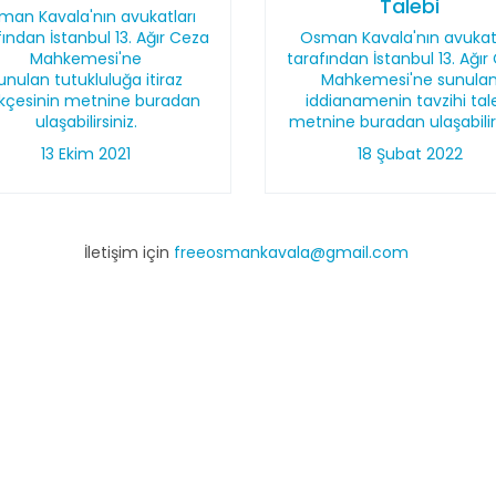
Talebi
man Kavala'nın avukatları
fından İstanbul 13. Ağır Ceza
Osman Kavala'nın avukatl
Mahkemesi'ne
tarafından İstanbul 13. Ağır
unulan tutukluluğa itiraz
Mahkemesi'ne sunula
ekçesinin metnine buradan
iddianamenin tavzihi tal
ulaşabilirsiniz.
metnine buradan ulaşabilirs
13 Ekim 2021
18 Şubat 2022
İletişim için
freeosmankavala@gmail.com