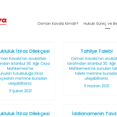
Osman Kavala Kimdir?
Hukuki Süreç ve Be
kluluk İtiraz Dilekçesi
Tahliye Talebi
man Kavala'nın avukatları
Osman Kavala'nın avukatl
ından İstanbul 36. Ağır Ceza
tarafından İstanbul 30. Ağı
Mahkemesi'ne
Mahkemesi'ne sunulan tah
unulan tutukluluğa itiraz
talebi metnine burada
ekçesinin metnine buradan
ulaşabilirsiniz.
ulaşabilirsiniz.
11 Haziran 2021
11 Şubat 2021
kluluk İtiraz Dilekçesi
İddianamenin Tavzi