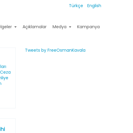
Türkçe
English
lgeler
Açıklamalar
Medya
Kampanya
Tweets by FreeOsmanKavala
arı
r Ceza
liye
n
hi